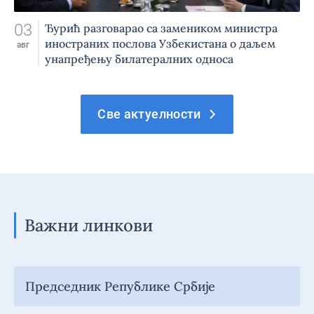
03
Ђурић разговарао са замеником министра
иностраних послова Узбекистана о даљем
авг
унапређењу билатералних односа
Све актуелности
Важни линкови
Председник Републике Србије