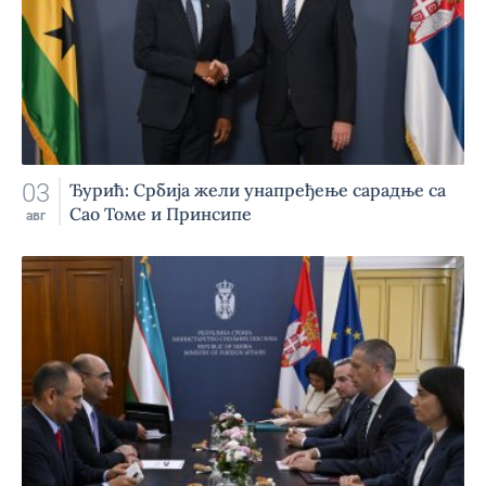
03
Ђурић: Србија жели унапређење сарадње са
Сао Томе и Принсипе
авг