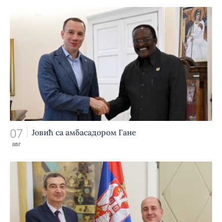
07
Јовић са амбасадором Гане
авг