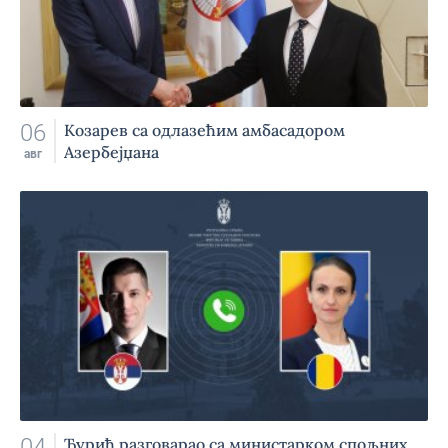
06
Козарев са одлазећим амбасадором
Азербејџана
авг
04
Ђурић разговарао са министарком спољних