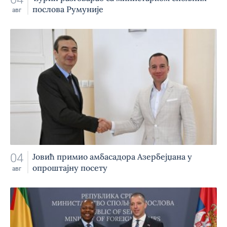
послова Румуније
авг
04
Jовић примио амбасадора Азербејџана у
опроштајну посету
авг