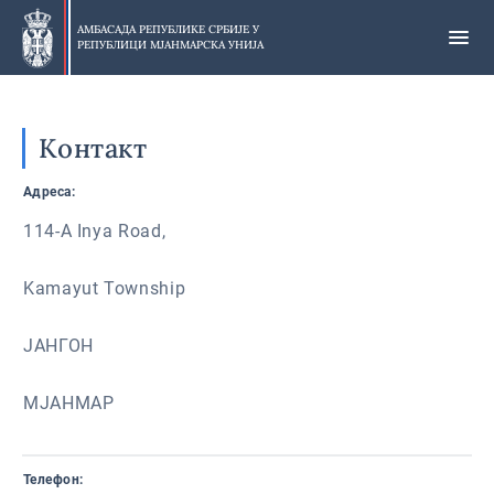
Прескочи
на
АМБАСАДА РЕПУБЛИКЕ СРБИЈЕ У
РЕПУБЛИЦИ МЈАНМАРСКА УНИЈА
главни
део
Контакт
Адреса:
114-A Inya Road,
Kamayut Township
ЈАНГОН
МЈАНМАР
Телефон: